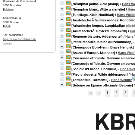
Boulevard de l'Empereur,4
[Nénuphar jaune. Gele plomp]
/
Hans We
1000 Bruxelles
[Nénuphar blanc. Witte waterlelie]
/
Hans
Belgique
[Tussilage. Klein Hoefblad]
/
Hans Weidi
Keizerslaan, 4
[Aristoloche à feuilles rondes. Rondbla
1000 Brussel
[Aristoloche longue. Langbladige pijpb
België
[Arum tacheté. Gevlekte aronskelk]
/
Ha
Tel.: 025195612
[Renouée bistorte. Adderwortel]
/
Hans 
http://www.astrolabium.be
[Petite renouée. Kleine duizendknoop]
contact
[Chénopode Bon-Henri. Brave Hendrik]
[Asaret d'Europe. Mansoor]
/
Hans Weid
[Consoude officinale. Gewone smeerwor
[Consoude officinale. Gewone smeerwor
[Sanicle d'Europe. Heelkruid]
/
Hans Wei
[Pied d'alouette. Wilde ridderspoor]
/
Ha
[Tormentille. Tormentil]
/
Hans Weiditz
[Bétoine ou Epiaire officinale. Betonie]
1
2
3