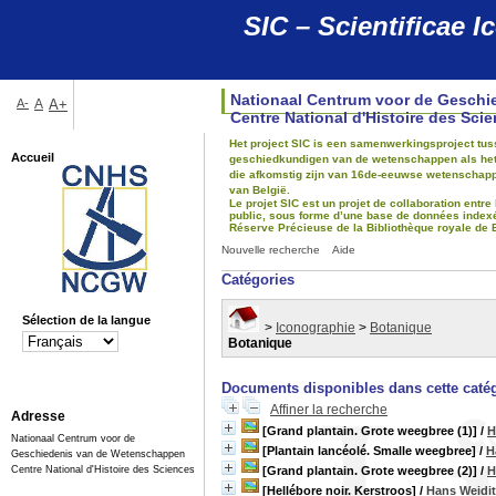
SIC – Scientificae
Nationaal Centrum voor de Gesch
A-
A
A+
Centre National d'Histoire des Sci
Het project SIC is een samenwerkingsproject tus
Accueil
geschiedkundigen van de wetenschappen als het gr
die afkomstig zijn van 16de-eeuwse wetenschapp
van België.
Le projet SIC est un projet de collaboration entre
public, sous forme d’une base de données indexée,
Réserve Précieuse de la Bibliothèque royale de 
Nouvelle recherche
Aide
Catégories
Sélection de la langue
>
Iconographie
>
Botanique
Botanique
Documents disponibles dans cette catég
Affiner la recherche
Adresse
[Grand plantain. Grote weegbree (1)]
/
H
Nationaal Centrum voor de
[Plantain lancéolé. Smalle weegbree]
/
H
Geschiedenis van de Wetenschappen
Centre National d'Histoire des Sciences
[Grand plantain. Grote weegbree (2)]
/
H
[Hellébore noir. Kerstroos]
/
Hans Weidi