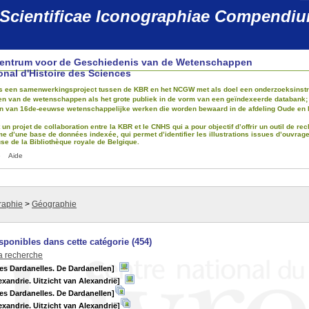
 Scientificae Iconographiae Compendi
Centrum voor de Geschiedenis van de Wetenschappen
onal d'Histoire des Sciences
 is een samenwerkingsproject tussen de KBR en het NCGW met als doel een onderzoeksinstru
 van de wetenschappen als het grote publiek in de vorm van een geïndexeerde databank; dez
ijn van 16de-eeuwse wetenschappelijke werken die worden bewaard in de afdeling Oude en 
t un projet de collaboration entre la KBR et le CNHS qui a pour objectif d’offrir un outil de 
me d’une base de données indexée, qui permet d’identifier les illustrations issues d’ouvrag
e de la Bibliothèque royale de Belgique.
e
Aide
raphie
>
Géographie
ponibles dans cette catégorie (
454
)
la recherche
des Dardanelles. De Dardanellen]
exandrie. Uitzicht van Alexandrië]
des Dardanelles. De Dardanellen]
exandrie. Uitzicht van Alexandrië]