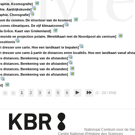
aphie. Kosmografie]
ie. Aardrijkskunde]
phie. Chorografie]
ture du cosmos. De structuur van de kosmos]
 zones climatiques. De vijf klimaatzones]
 la Grèce. Kaart van Griekenland]
 monde en projection polaire. Wereldkaart met de Noordpool als centrum]
ositionis
dresser une carte. Hoe een landkaart te bepalen]
dresser une carte à partir de distances entre localités. Hoe een landkaart vanaf afs
es distances. Berekening van de afstanden]
es distances. Berekening van de afstanden]
es distances. Berekening van de afstanden]
es distances. Berekening van de afstanden]
]
el]
1
2
3
4
5
6
(1 - 20 / 454)
Nationaal Centrum voor de G
Centre National d'Histoire des Sciences