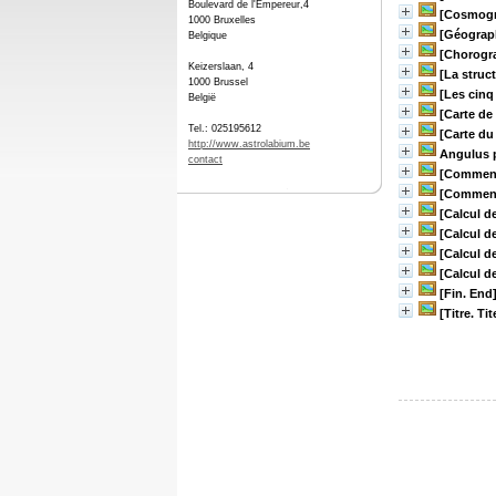
Boulevard de l'Empereur,4
[Cosmogr
1000 Bruxelles
[Géograph
Belgique
[Chorogra
Keizerslaan, 4
[La struc
1000 Brussel
[Les cinq
België
[Carte de
Tel.: 025195612
[Carte du
http://www.astrolabium.be
Angulus p
contact
[Comment 
[Comment 
[Calcul d
[Calcul d
[Calcul d
[Calcul d
[Fin. End
[Titre. Tit