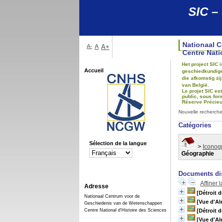
SIC –
Nationaal 
A-
A
A+
Centre Nati
Het project SIC
Accueil
geschiedkundigen
die afkomstig z
van België.
Le projet SIC es
public, sous for
Réserve Précieus
Nouvelle recherch
Catégories
Sélection de la langue
>
Iconog
Géographie
Documents dis
Affiner 
Adresse
[Détroit 
Nationaal Centrum voor de
[Vue d'Al
Geschiedenis van de Wetenschappen
Centre National d'Histoire des Sciences
[Détroit 
[Vue d'Al