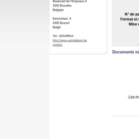
Boulevard de l'Empereur,4
1000 Bruxelles
Belgique
N° de pa
Keizerslaan, 4
Format et 
1000 Brussel
Mise 
België
Tel.: 025195612
http://www.astrolabium.be
contact
Documents n
Les mu