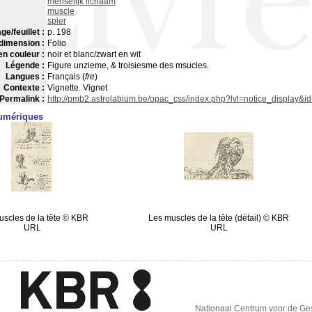
menselijk lichaam
muscle
spier
ge/feuillet :
p. 198
dimension :
Folio
en couleur :
noir et blanc/zwart en wit
Légende :
Figure unzieme, & troisiesme des msucles.
Langues :
Français (
fre
)
Contexte :
Vignette. Vignet
Permalink :
http://pmb2.astrolabium.be/opac_css/index.php?lvl=notice_display&
umériques
scles de la tête © KBR
Les muscles de la tête (détail) © KBR
URL
URL
Nationaal Centrum voor de G