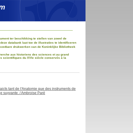
um
ment ter beschikking te stellen van zowel de
e databank laat toe de illustraties te identificeren
kostbare drukwerken van de Koninklijke Bibliotheek
recherche aux historiens des sciences et au grand
es scientifiques du XVIe siècle conservés à la
raicts tant de l'Anatomie que des instruments de
ge suyvante.
/
Ambroise Paré