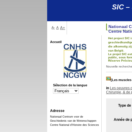
SIC –
Nationaal 
A-
A
A+
Centre Nati
Het project SIC
Accueil
geschiedkundigen
die afkomstig z
van België.
Le projet SIC es
public, sous for
Réserve Précieus
Nouvelle recherch
[Les muscles 
Sélection de la langue
in
Les oeuvres d
Chirurgie, & de 
Type de
Adresse
Nationaal Centrum voor de
Année de p
Geschiedenis van de Wetenschappen
Centre National d'Histoire des Sciences