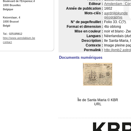
Boulevard de l'Empereur,4
Editeur :
Amsterdam : Cor
1000 Bruxelles
Année de publication :
1602
Belgique
Mots-clés :
aardrijkskunde
géographie
Keizerslaan, 4
N° de page/feuillet :
Folio 33. C(?).
1000 Brussel
België
Format et dimension :
4to oblong
Mise en couleur :
noir et blanc- Zw
Tel.: 025195612
Langues :
Néerlandais (
dut
http://www.astrolabium.be
Description :
Ile Santa-Maria, 
contact
Contexte :
Image pleine pag
Permalink :
http://pmb2.ast
Documents numériques
Île de Santa Maria © KBR
URL