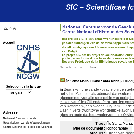
SIC – Scientificae
Nationaal Centrum voor de Gesch
A-
A
A+
Centre National d'Histoire des Sci
Het project SIC is een samenwerkingsproject tus
Accueil
geschiedkundigen van de wetenschappen als het gr
die afkomstig zijn van 16de-eeuwse wetenschapp
van België.
Le projet SIC est un projet de collaboration entre
public, sous forme d’une base de données indexée,
Réserve Précieuse de la Bibliothèque royale de 
Nouvelle recherche
Aide
[Île Santa Maria. Eiland Santa Maria]
/
Olivier
Sélection de la langue
in
Beschryvinghe vande voyagie om den geheele
het schip Mauritius als admirael dat wederom
ghemonteert van alle ammonitie van oorloghe
custen van Cica Cili ende Peru, om den gant
van Rotterdam, den tweede July 1598. Ende d
Daer in vertelt wort zyne wonderlijcke avont
Adresse
ghesien ende dat hem wedervaren is
/
Olivier
Nationaal Centrum voor de
Geschiedenis van de Wetenschappen
Titre :
[Île Santa Maria.
Centre National d'Histoire des Sciences
Type de document :
iconographie
Auteurs :
Olivier, van Noo