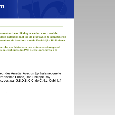
um
ment ter beschikking te stellen van zowel de
e databank laat toe de illustraties te identificeren
kostbare drukwerken van de Koninklijke Bibliotheek
recherche aux historiens des sciences et au grand
es scientifiques du XVIe siècle conservés à la
eur des Amadis. Avec un Epithalame, que le
Serenissime Prince, Don Philippe Roy
ques, par G.B.D.B. C.C. de C.N.L. Oubli [...]