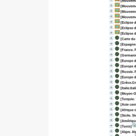
[Mouveme
[Mouveme
[Mouveme
[Mouveme
[Eclipse 
[Eclipse 
[Eclipse 
[Carte du
[Espagne 
[France. F
[Germani
[Europe d
[Europe d
[Russie. 
[Europe d
[Grèce.Gr
[Italie.Ital
[Moyen-O
[Turquie. 
[Asie cent
[Afrique 
[Sicile. Si
[Amérique
[Tunis]
[Alger. Al