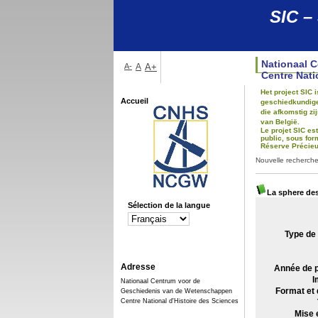
SIC –
Nationaal 
A-
A
A+
Centre Nati
Het project SIC
Accueil
geschiedkundigen
die afkomstig z
van België.
Le projet SIC es
public, sous for
Réserve Précieus
Nouvelle recherch
La sphere de
Sélection de la langue
Type de
Adresse
Année de p
I
Nationaal Centrum voor de
Format et 
Geschiedenis van de Wetenschappen
Centre National d'Histoire des Sciences
Mise 