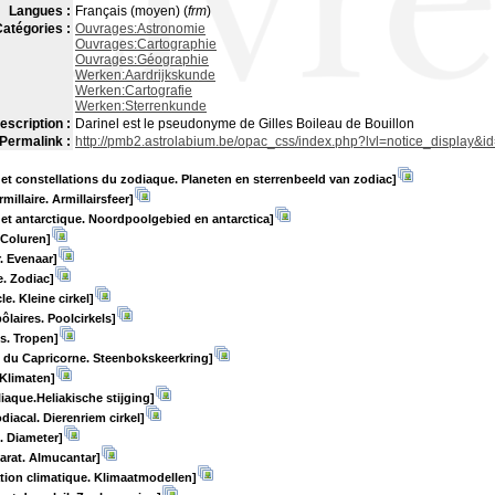
Langues :
Français (moyen) (
frm
)
atégories :
Ouvrages:Astronomie
Ouvrages:Cartographie
Ouvrages:Géographie
Werken:Aardrijkskunde
Werken:Cartografie
Werken:Sterrenkunde
escription :
Darinel est le pseudonyme de Gilles Boileau de Bouillon
Permalink :
http://pmb2.astrolabium.be/opac_css/index.php?lvl=notice_display&i
 et constellations du zodiaque. Planeten en sterrenbeeld van zodiac]
millaire. Armillairsfeer]
 et antarctique. Noordpoolgebied en antarctica]
 Coluren]
. Evenaar]
. Zodiac]
cle. Kleine cirkel]
ôlaires. Poolcirkels]
s. Tropen]
 du Capricorne. Steenbokskeerkring]
 Klimaten]
liaque.Heliakische stijging]
diacal. Dierenriem cirkel]
. Diameter]
arat. Almucantar]
tion climatique. Klimaatmodellen]