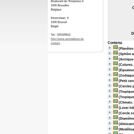
Boulevard de l'Empereur,4
1000 Bruxelles
C
Belgique
Keizerslaan, 4
1000 Brussel
België
D
Tel.: 025195612
http://www.astrolabium.be
Contenu
contact
[Planètes
[Sphère ar
[Arctique
[Colures.
[Equateur
[Zodiaque
[Petit cer
[Cercles p
[Tropique
[Tropique
[Climats.
[Lever hé
[Cercle zo
[Diamètre
[Almicant
[Modélisa