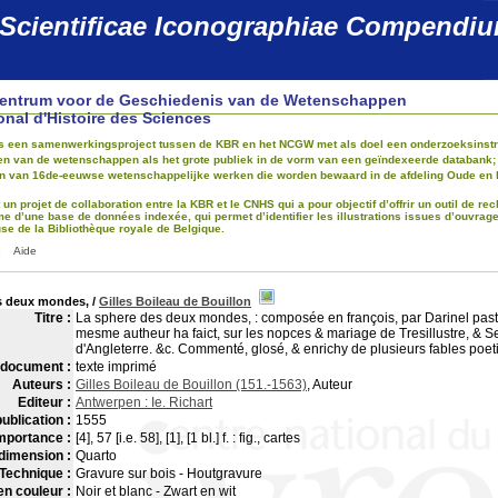
 Scientificae Iconographiae Compendi
Centrum voor de Geschiedenis van de Wetenschappen
onal d'Histoire des Sciences
 is een samenwerkingsproject tussen de KBR en het NCGW met als doel een onderzoeksinstru
 van de wetenschappen als het grote publiek in de vorm van een geïndexeerde databank; dez
ijn van 16de-eeuwse wetenschappelijke werken die worden bewaard in de afdeling Oude en 
t un projet de collaboration entre la KBR et le CNHS qui a pour objectif d’offrir un outil de 
me d’une base de données indexée, qui permet d’identifier les illustrations issues d’ouvrag
e de la Bibliothèque royale de Belgique.
e
Aide
s deux mondes,
/
Gilles Boileau de Bouillon
Titre :
La sphere des deux mondes, : composée en françois, par Darinel past
mesme autheur ha faict, sur les nopces & mariage de Tresillustre, & 
d'Angleterre. &c. Commenté, glosé, & enrichy de plusieurs fables poetic
 document :
texte imprimé
Auteurs :
Gilles Boileau de Bouillon (151.-1563)
, Auteur
Editeur :
Antwerpen : Ie. Richart
ublication :
1555
mportance :
[4], 57 [i.e. 58], [1], [1 bl.] f. : fig., cartes
dimension :
Quarto
Technique :
Gravure sur bois - Houtgravure
en couleur :
Noir et blanc - Zwart en wit