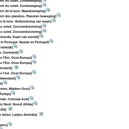
nt du soleil. Zonbeweging]
nt du soleil. Zonbeweging]
nt de la lune. Maanbeweging]
nt des planètes. Planeten beweging]
de la lune. Verduistering van maan]
du soleil. Zonsverduistering]
du soleil. Zonsverduistering]
 monde. Kaart van wereld]
et Portugal. Spanje en Portugal]
rankrijk]
e. Germanië]
e l'Est. Oost-Europa]
e l'Est. Oost-Europa]
Rusland]
e l'est. Oost-Europa]
iekenland]
ië]
rient. Midden-Oost]
Turkije]
rale. Centraal Azië]
du Nord. Noord Afrika]
cilië]
 latine. Latijns-Amerika]
giers]