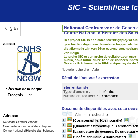
SIC – Scientificae
Nationaal Centrum voor de Gesch
A-
A
A+
Centre National d'Histoire des Sci
Het project SIC is een samenwerkingsproject tus
Accueil
geschiedkundigen van de wetenschappen als het gr
die afkomstig zijn van 16de-eeuwse wetenschapp
van België.
Le projet SIC est un projet de collaboration entre
public, sous forme d’une base de données indexée,
Réserve Précieuse de la Bibliothèque royale de 
Nouvelle recherche
Aide
Détail de l'oeuvre / expression
sterrenkunde
Sélection de la langue
Type d'oeuvre :
Littéraire
Nature de l'oeuvre :
Expression
Documents disponibles avec cette oeuvr
Affiner la recherche
Adresse
[Cosmographie. Kosmografie]
Nationaal Centrum voor de
[Quadrant astronomique. Astronomisch
Geschiedenis van de Wetenschappen
Centre National d'Histoire des Sciences
[La structure du cosmos. De structuur
[Sphère armillaire. Armillairsfeer]