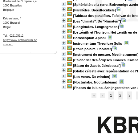
Boulevard de l'Empereur,4
[Sphéricité de la terre. Bolvormige aarde
1000 Bruxelles
Belgique
[Parallèles. Breedtecirkels]
[Tableau des parallèles. Tafel van de bre
Keizerslaan, 4
[Les "climats". De "klimaten"]
1000 Brussel
[Longitudes. Lengtegraden]
België
[Le zénith et l'horizon. Het zenith en de
Tel.: 025195612
Horoscopion Apiani
http://www.astrolabium.be
Instrumentum Theoricae Solis
contact
[Etoile polaire. Poolster]
[Instrument de mesure. Meetinstrument
[Calendrier des éclipses lunaires. Kale
[Bâton de Jacob. Jakobsstaf]
[Globe céleste avec représentation de l
[Les vents. De winden]
[Nocturlabe. Nocturlabium]
[Phases de la lune. Schijngestalten van
1
2
3