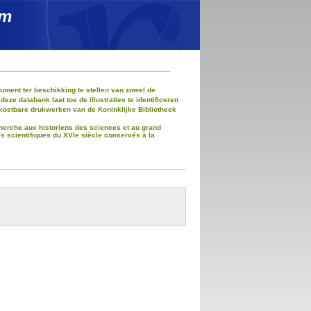
um
ment ter beschikking te stellen van zowel de
e databank laat toe de illustraties te identificeren
kostbare drukwerken van de Koninklijke Bibliotheek
recherche aux historiens des sciences et au grand
es scientifiques du XVIe siècle conservés à la