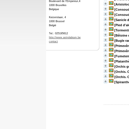
Boulevard de l'Empereur,4
[Aristolo
1000 Bruxelles
Belgique
[Consoude
[Consoude
Keizerslaan, 4
[Sanicle 
1000 Brussel
[Pied d'a
België
[Tormenti
Tel.: 025195612
[Bétoine o
http://www.astrolabium.be
[Bugle r
contact
[Primevèr
[Primevèr
[Fumeterr
[Platanth
[Orchis gu
[Orchis. O
[Orchis. O
[Spiranth