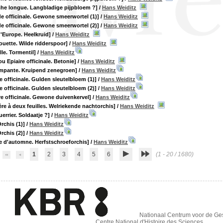
che longue. Langbladige pijpbloem ?]
/
Hans Weiditz
 officinale. Gewone smeerwortel (1)]
/
Hans Weiditz
 officinale. Gewone smeerwortel (2)]
/
Hans Weiditz
d'Europe. Heelkruid]
/
Hans Weiditz
louette. Wilde ridderspoor]
/
Hans Weiditz
lle. Tormentil]
/
Hans Weiditz
u Epiaire officinale. Betonie]
/
Hans Weiditz
ampante. Kruipend zenegroen]
/
Hans Weiditz
e officinale. Gulden sleutelbloem (1)]
/
Hans Weiditz
e officinale. Gulden sleutelbloem (2)]
/
Hans Weiditz
e officinale. Gewone duivenkervel]
/
Hans Weiditz
ère à deux feuilles. Welriekende nachtorchis]
/
Hans Weiditz
errier. Soldaatje ?]
/
Hans Weiditz
rchis (1)]
/
Hans Weiditz
rchis (2)]
/
Hans Weiditz
e d'automne. Herfstschroeforchis]
/
Hans Weiditz
1
2
3
4
5
6
(1 - 20 / 1680)
Nationaal Centrum voor de G
Centre National d'Histoire des Sciences