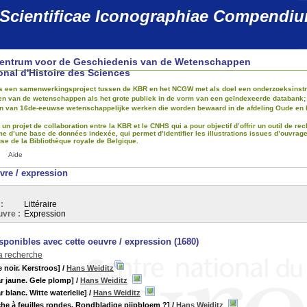
 Scientificae Iconographiae Compendi
Centrum voor de Geschiedenis van de Wetenschappen
onal d'Histoire des Sciences
 is een samenwerkingsproject tussen de KBR en het NCGW met als doel een onderzoeksinstru
 van de wetenschappen als het grote publiek in de vorm van een geïndexeerde databank; dez
ijn van 16de-eeuwse wetenschappelijke werken die worden bewaard in de afdeling Oude en 
t un projet de collaboration entre la KBR et le CNHS qui a pour objectif d’offrir un outil de 
me d’une base de données indexée, qui permet d’identifier les illustrations issues d’ouvrag
e de la Bibliothèque royale de Belgique.
e
Aide
uvre / expression
:
Littéraire
uvre :
Expression
ponibles avec cette oeuvre / expression (
1680
)
la recherche
e noir. Kerstroos]
/
Hans Weiditz
r jaune. Gele plomp]
/
Hans Weiditz
 blanc. Witte waterlelie]
/
Hans Weiditz
che à feuilles rondes. Rondbladige pijpbloem ?]
/
Hans Weiditz