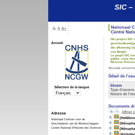
SIC –
Nationaal 
A-
A
A+
Centre Nati
Het project SIC
Accueil
geschiedkundigen
die afkomstig z
van België.
Le projet SIC es
public, sous for
Réserve Précieus
Nouvelle recherch
Détail de l'oe
bloem
Sélection de la langue
Type d'oeuvre 
Nature de l'oe
Documents dis
Affiner 
Adresse
[Hellébor
Nationaal Centrum voor de
[Nénupha
Geschiedenis van de Wetenschappen
Centre National d'Histoire des Sciences
[Nénuphar
[Aristolo