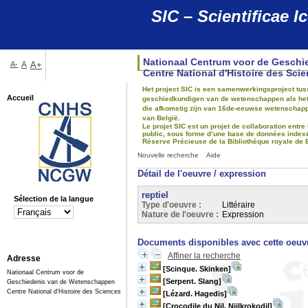
SIC – Scientificae
Nationaal Centrum voor de Gesch
A-
A
A+
Centre National d'Histoire des Sci
Het project SIC is een samenwerkingsproject tus
Accueil
geschiedkundigen van de wetenschappen als het gr
die afkomstig zijn van 16de-eeuwse wetenschapp
van België.
Le projet SIC est un projet de collaboration entre
public, sous forme d’une base de données indexée,
Réserve Précieuse de la Bibliothèque royale de 
Nouvelle recherche
Aide
Détail de l'oeuvre / expression
reptiel
Sélection de la langue
Type d'oeuvre :
Littéraire
Nature de l'oeuvre :
Expression
Documents disponibles avec cette oeuvr
Affiner la recherche
Adresse
[Scinque. Skinken]
Nationaal Centrum voor de
[Serpent. Slang]
Geschiedenis van de Wetenschappen
Centre National d'Histoire des Sciences
[Lézard. Hagedis]
[Crocodile du Nil, Nijlkrokodil]