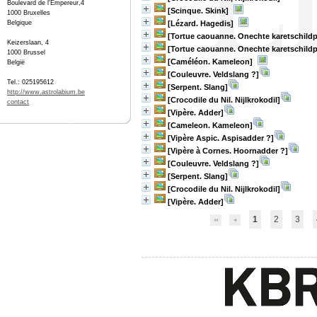
Boulevard de l'Empereur,4
[Scinque. Skink]
1000 Bruxelles
Belgique
[Lézard. Hagedis]
[Tortue caouanne. Onechte karetschildp
Keizerslaan, 4
[Tortue caouanne. Onechte karetschildp
1000 Brussel
[Caméléon. Kameleon]
België
[Couleuvre. Veldslang ?]
Tel.: 025195612
[Serpent. Slang]
http://www.astrolabium.be
[Crocodile du Nil. Nijlkrokodil]
contact
[Vipère. Adder]
[Cameleon. Kameleon]
[Vipère Aspic. Aspisadder ?]
[Vipère à Cornes. Hoornadder ?]
[Couleuvre. Veldslang ?]
[Serpent. Slang]
[Crocodile du Nil. Nijlkrokodil]
[Vipère. Adder]
1
2
3